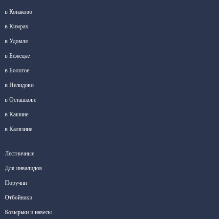
в Конаково
в Кимрах
в Удомле
в Бежецке
в Бологое
в Нелидово
в Осташкове
в Кашине
в Калязине
Лестничные
Для инвалидов
Поручни
Отбойники
Козырьки и навесы