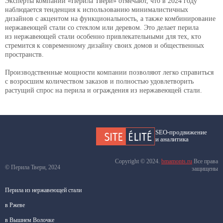
Эксперты компании «Перила Твери» отмечают, что в 2024 году
наблюдается тенденция к использованию минималистичных
дизайнов с акцентом на функциональность, а также комбинирование
нержавеющей стали со стеклом или деревом. Это делает перила
из нержавеющей стали особенно привлекательными для тех, кто
стремится к современному дизайну своих домов и общественных
пространств.
Производственные мощности компании позволяют легко справиться
с возросшим количеством заказов и полностью удовлетворить
растущий спрос на перила и ограждения из нержавеющей стали.
SEO-продвижение
и аналитика
Copyright © 2024.
bmamonts.ru
Все права
© Перила Твери, 2024
защищены
Перила из нержавеющей стали
в Ржеве
в Вышнем Волочке