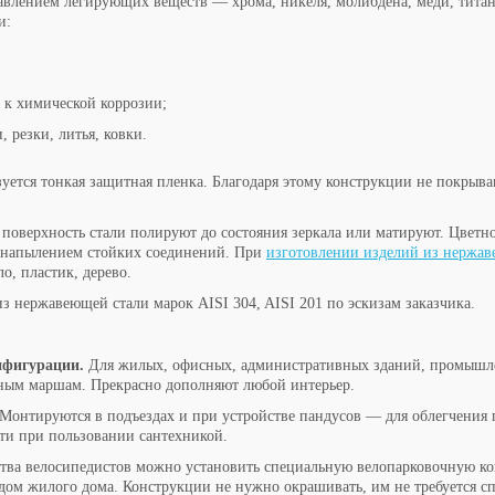
авлением легирующих веществ — хрома, никеля, молибдена, меди, титан
и:
ь к химической коррозии;
 резки, литья, ковки.
ется тонкая защитная пленка. Благодаря этому конструкции не покрыва
 поверхность стали полируют до состояния зеркала или матируют. Цветн
 напылением стойких соединений. При
изготовлении изделий из нержав
о, пластик, дерево.
з нержавеющей стали марок AISI 304, AISI 201 по эскизам заказчика.
нфигурации.
Для жилых, офисных, административных зданий, промышле
ным маршам. Прекрасно дополняют любой интерьер.
Монтируются в подъездах и при устройстве пандусов — для облегчения п
ти при пользовании сантехникой.
тва велосипедистов можно установить специальную велопарковочную ко
ом жилого дома. Конструкции не нужно окрашивать, им не требуется с