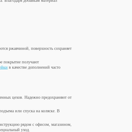
а. Благодаря добавкам материал
ются ржавчиной, поверхность сохраняет
ое покрытие получают
ейки
в качестве дополнений часто
нных цехов. Надежно предохраняют от
одъема или спуска на коляске. В
нструкцию рядом с офисом, магазином,
пециальный уход.