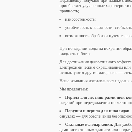
Нержавейку получают при плавке с доб
приобретает улучшенные характеристик
прочность;
износостойкость;
устойчивость к влажности, стойкост
возможность обработки путем сварки,
При попадании воды на покрытии образу
гладкость и блеск.
Для достижения декоративного эффекта
электрохимическим окрашиванием или
используются другие материалы — стекл
Наша компания изготавливает изделия и
Мы предлагаем:
Перила для лестниц различной ко
падений при передвижении по лестнич
Поручни и перила для инвалидов.
санузлах — для обеспечения безопаснос
Стальные велопарковки.
Для удобс
административным зданием или подъезд