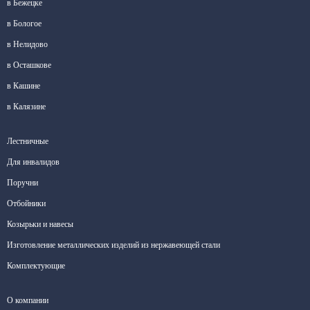
в Бежецке
в Бологое
в Нелидово
в Осташкове
в Кашине
в Калязине
Лестничные
Для инвалидов
Поручни
Отбойники
Козырьки и навесы
Изготовление металлических изделий из нержавеющей стали
Комплектующие
О компании