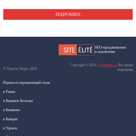
ПОДРОБНЕЕ
SEO-продвижение
и аналитика
Copyright © 2024.
bmamonts.ru
Все права
© Перила Твери, 2024
защищены
Перила из нержавеющей стали
в Ржеве
в Вышнем Волочке
в Конаково
в Кимрах
в Удомле