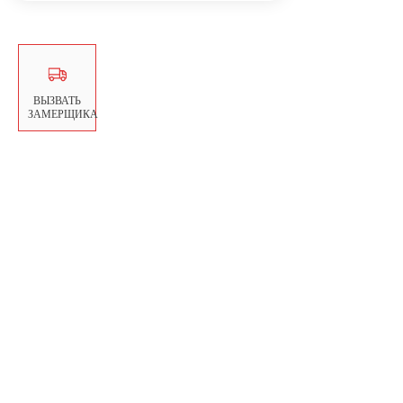
ВЫЗВАТЬ
ЗАМЕРЩИКА
SEO-продвижение
и аналитика
Copyright © 2024.
bmamonts.ru
Все права
© Перила Твери, 2024
защищены
Перила из нержавеющей стали
в Ржеве
в Вышнем Волочке
в Конаково
в Кимрах