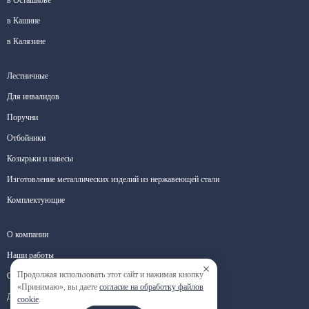
в Кашине
в Калязине
Лестничные
Для инвалидов
Поручни
Отбойники
Козырьки и навесы
Изготовление металлических изделий из нержавеющей стали
Комплектующие
О компании
Наши работы
Продолжая использовать этот сайт и нажимая кнопку
Отзывы
«Принимаю», вы даете
согласие на обработку файлов
Доставка
cookie
.