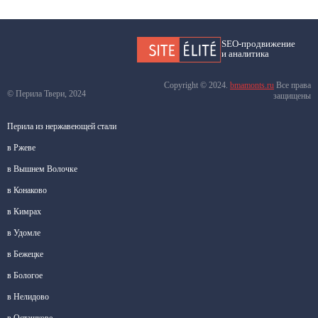
SEO-продвижение
и аналитика
Copyright © 2024.
bmamonts.ru
Все права
© Перила Твери, 2024
защищены
Перила из нержавеющей стали
в Ржеве
в Вышнем Волочке
в Конаково
в Кимрах
в Удомле
в Бежецке
в Бологое
в Нелидово
в Осташкове