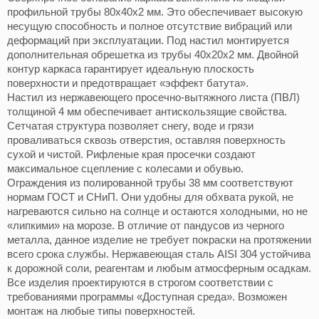
профильной трубы 80х40х2 мм. Это обеспечивает высокую
несущую способность и полное отсутствие вибраций или
деформаций при эксплуатации. Под настил монтируется
дополнительная обрешетка из трубы 40х20х2 мм. Двойной
контур каркаса гарантирует идеальную плоскость
поверхности и предотвращает «эффект батута».
Настил из нержавеющего просечно-вытяжного листа (ПВЛ)
толщиной 4 мм обеспечивает антискользящие свойства.
Сетчатая структура позволяет снегу, воде и грязи
проваливаться сквозь отверстия, оставляя поверхность
сухой и чистой. Рифленые края просечки создают
максимальное сцепление с колесами и обувью.
Ограждения из полированной трубы
38 мм соответствуют
нормам ГОСТ и СНиП. Они удобны для обхвата рукой, не
нагреваются сильно на солнце и остаются холодными, но не
«липкими» на морозе. В отличие от пандусов из черного
металла, данное изделие не требует покраски на протяжении
всего срока службы. Нержавеющая сталь AISI 304 устойчива
к дорожной соли, реагентам и любым атмосферным осадкам.
Все изделия проектируются в строгом соответствии с
требованиями программы «Доступная среда». Возможен
монтаж на любые типы поверхностей.