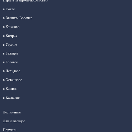
Перила из нержавеющей стали
в Ржеве
в Вышнем Волочке
в Конаково
в Кимрах
в Удомле
в Бежецке
в Бологое
в Нелидово
в Осташкове
в Кашине
в Калязине
Лестничные
Для инвалидов
Поручни