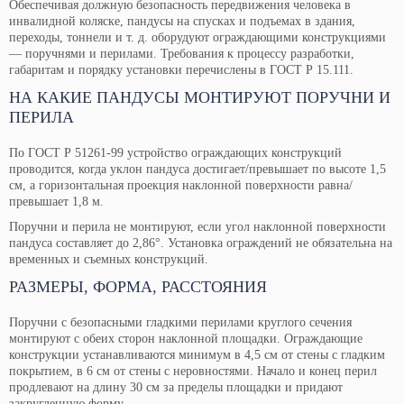
Обеспечивая должную безопасность передвижения человека в
инвалидной коляске, пандусы на спусках и подъемах в здания,
переходы, тоннели и т. д. оборудуют ограждающими конструкциями
— поручнями и перилами. Требования к процессу разработки,
габаритам и порядку установки перечислены в ГОСТ Р 15.111.
НА КАКИЕ ПАНДУСЫ МОНТИРУЮТ ПОРУЧНИ И
ПЕРИЛА
По ГОСТ Р 51261-99 устройство ограждающих конструкций
проводится, когда уклон пандуса достигает/превышает по высоте 1,5
см, а горизонтальная проекция наклонной поверхности равна/
превышает 1,8 м.
Поручни и перила не монтируют, если угол наклонной поверхности
пандуса составляет до 2,86°. Установка ограждений не обязательна на
временных и съемных конструкций.
РАЗМЕРЫ, ФОРМА, РАССТОЯНИЯ
Поручни с безопасными гладкими перилами круглого сечения
монтируют с обеих сторон наклонной площадки. Ограждающие
конструкции устанавливаются минимум в 4,5 см от стены с гладким
покрытием, в 6 см от стены с неровностями. Начало и конец перил
продлевают на длину 30 см за пределы площадки и придают
закругленную форму.